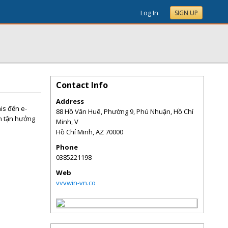
Log In
SIGN UP
Contact Info
Address
is đến e-
88 Hồ Văn Huê, Phường 9, Phú Nhuận, Hồ Chí
ạn tận hưởng
Minh, V
Hồ Chí Minh
,
AZ
70000
Phone
0385221198
Web
vvvwin-vn.co