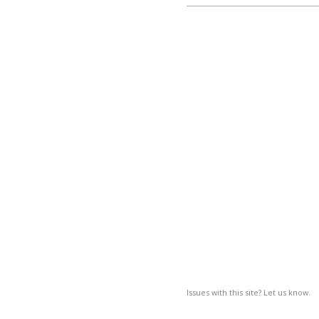
Issues with this site? Let us know.